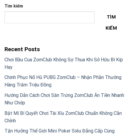
Tìm kiếm
TÌM
KIẾM
Recent Posts
Chơi Bầu Cua ZomClub Không Sợ Thua Khi Sở Hữu Bí Kíp
Hay
Chinh Phục Nổ Hũ PUBG ZomClub – Nhận Phần Thưởng
Hàng Trăm Triệu Đồng
Hướng Dẫn Cách Chơi Săn Trứng ZomClub Ăn Tiền Nhanh
Như Chớp
Bật Mí Bí Quyết Chơi Tài Xỉu ZomClub Chuẩn Không Cần
Chỉnh
Tận Hưởng Thế Giới Mini Poker Siêu Đẳng Cấp Cùng