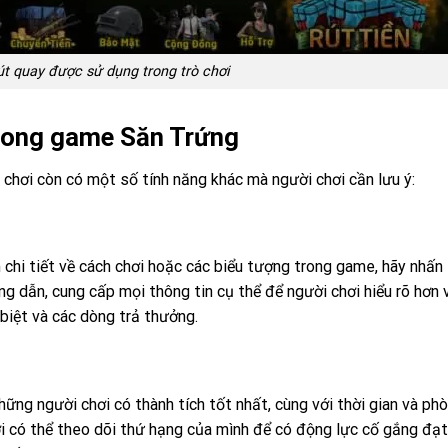
t quay được sử dụng trong trò chơi
rong game Săn Trứng
ò chơi còn có một số tính năng khác mà người chơi cần lưu ý:
m chi tiết về cách chơi hoặc các biểu tượng trong game, hãy nhấn
ng dẫn, cung cấp mọi thông tin cụ thể để người chơi hiểu rõ hơn 
 biệt và các dòng trả thưởng.
hững người chơi có thành tích tốt nhất, cùng với thời gian và ph
ơi có thể theo dõi thứ hạng của mình để có động lực cố gắng đạt