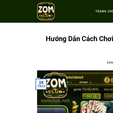
Bỏ
qua
TRANG CH
nội
dung
Hướng Dẫn Cách Chơi
ĐĂN
28
Th12