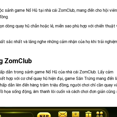
uộc sảnh game Nổ Hũ tại nhà cái ZomClub, mang đến cho hội viên
 đồng.
họn dòng quay hũ chẵn hoặc lẻ, miễn sao phù hợp với chiến thuật 
uất sắc nhất và lắng nghe những cảm nhận của họ khi trải nghiệ
ng ZomClub
 hấp dẫn trong sảnh game Nổ Hũ của nhà cái ZomClub. Lấy cảm
kết hợp với cơ chế quay hũ hiện đại, game Săn Trứng mang đến l
ng hấp dẫn lên đến hàng trăm triệu đồng, người chơi chỉ cần quay v
đồ họa sống động, âm thanh lôi cuốn và cách chơi đơn giản cũng 
.