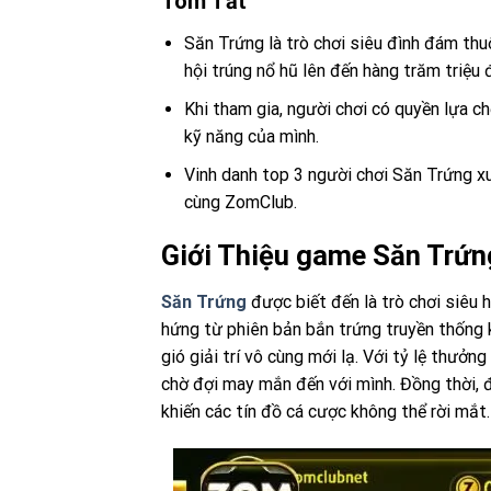
Tóm Tắt
Săn Trứng là trò chơi siêu đình đám th
hội trúng nổ hũ lên đến hàng trăm triệu
Khi tham gia, người chơi có quyền lựa c
kỹ năng của mình.
Vinh danh top 3 người chơi Săn Trứng x
cùng ZomClub.
Giới Thiệu game Săn Trứ
Săn Trứng
được biết đến là trò chơi siêu
hứng từ phiên bản bắn trứng truyền thống 
gió giải trí vô cùng mới lạ. Với tỷ lệ thưở
chờ đợi may mắn đến với mình. Đồng thời, 
khiến các tín đồ cá cược không thể rời mắt