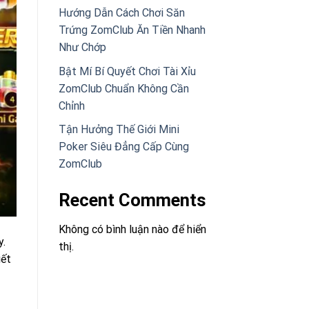
Hướng Dẫn Cách Chơi Săn
Trứng ZomClub Ăn Tiền Nhanh
Như Chớp
Bật Mí Bí Quyết Chơi Tài Xỉu
ZomClub Chuẩn Không Cần
Chỉnh
Tận Hưởng Thế Giới Mini
Poker Siêu Đẳng Cấp Cùng
ZomClub
Recent Comments
Không có bình luận nào để hiển
y.
thị.
iết