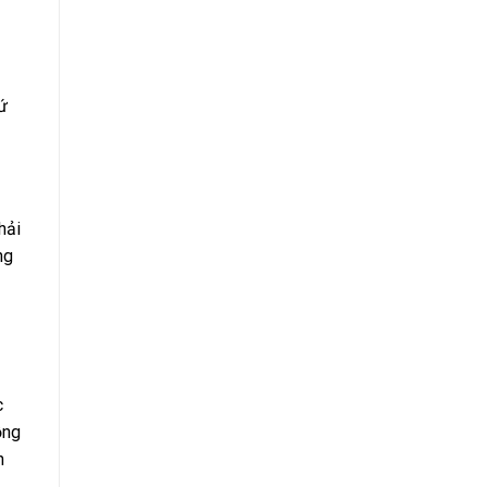
ứ
hải
ng
c
ồng
n