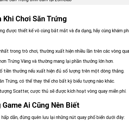
 Khi Chơi Săn Trứng
ng được thiết kế vô cùng bắt mắt và đa dạng, hãy cùng khám ph
hất trong trò chơi, thường xuất hiện nhiều lần trên các vòng qua
 hơn Trứng Vàng và thường mang lại phần thưởng lớn hơn.
ố tiền thưởng nếu xuất hiện đủ số lượng trên một dòng thắng.
ăn Trứng, có thể thay thế cho bất kỳ biểu tượng nào khác.
u tượng Scatter, cược thủ sẽ được kích hoạt vòng quay miễn phí.
g Game Ai Cũng Nên Biết
hấp dẫn, đừng quên lưu lại những nút quay phổ biến dưới đây: