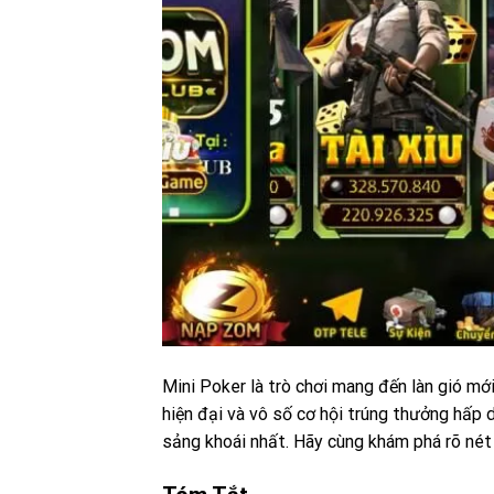
Mini Poker là trò chơi mang đến làn gió m
hiện đại và vô số cơ hội trúng thưởng hấp 
sảng khoái nhất. Hãy cùng khám phá rõ né