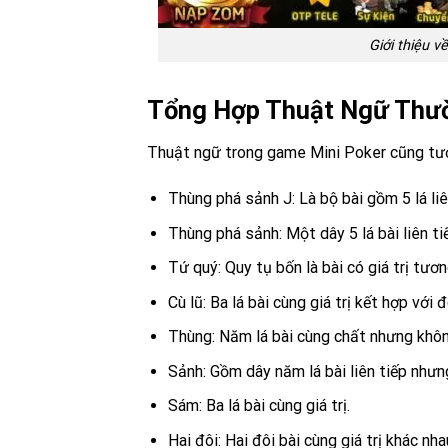
Giới thiệu v
Tổng Hợp Thuật Ngữ Thườ
Thuật ngữ trong game Mini Poker cũng tươ
Thùng phá sảnh J: Là bộ bài gồm 5 lá liê
Thùng phá sảnh: Một dây 5 lá bài liên t
Tứ quý: Quy tụ bốn là bài có giá trị tư
Cù lũ: Ba lá bài cùng giá trị kết hợp với 
Thùng: Năm lá bài cùng chất nhưng khôn
Sảnh: Gồm dây năm lá bài liên tiếp nhưn
Sám: Ba lá bài cùng giá trị.
Hai đôi: Hai đôi bài cùng giá trị khác nha