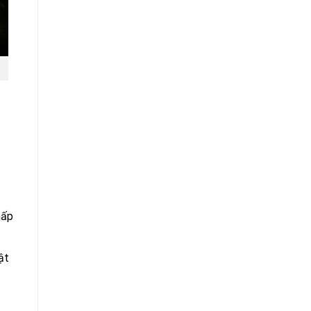
hấp
ật