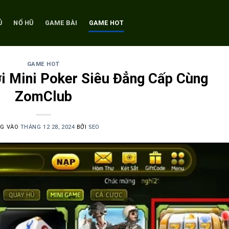
Ủ
NỔ HŨ
GAME BÀI
GAME HOT
GAME HOT
i Mini Poker Siêu Đẳng Cấp Cùng
ZomClub
G VÀO
THÁNG 12 28, 2024
BỞI
SEO