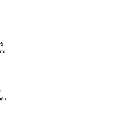
rò
ười
y
hận