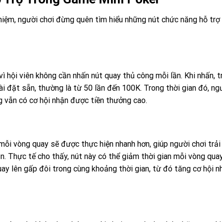
hiệm, người chơi đừng quên tìm hiểu những nút chức năng hỗ trợ
vì hội viên không cần nhấn nút quay thủ công mỗi lần. Khi nhấn, t
i đặt sẵn, thường là từ 50 lần đến 100K. Trong thời gian đó, ng
g vẫn có cơ hội nhận được tiền thưởng cao.
 mỗi vòng quay sẽ được thực hiện nhanh hơn, giúp người chơi trải
n. Thực tế cho thấy, nút này có thể giảm thời gian mỗi vòng qua
uay lên gấp đôi trong cùng khoảng thời gian, từ đó tăng cơ hội n