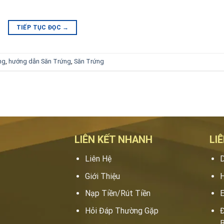
TIẾP TỤC ĐỌC
→
ng
,
hướng dẫn Săn Trứng
,
Săn Trứng
LIÊN KẾT NHANH
LI
Liên Hệ
D
Giới Thiệu
H
Nạp Tiền/Rút Tiền
E
Hỏi Đáp Thường Gặp
Đ
B