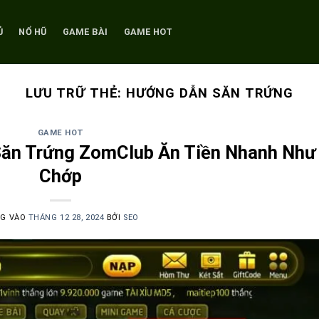
Ủ
NỔ HŨ
GAME BÀI
GAME HOT
LƯU TRỮ THẺ:
HƯỚNG DẪN SĂN TRỨNG
GAME HOT
Săn Trứng ZomClub Ăn Tiền Nhanh Như
Chớp
G VÀO
THÁNG 12 28, 2024
BỞI
SEO