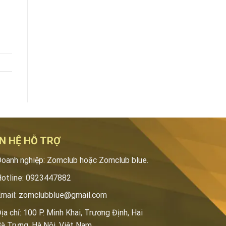
ÊN HỆ HỖ TRỢ
oanh nghiệp: Zomclub hoặc Zomclub blue.
otline:
0923447882
mail:
zomclubblue@gmail.com
ịa chỉ:
100 P. Minh Khai, Trương Định, Hai
à Trưng, Hà Nội, Việt Nam