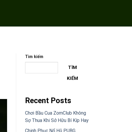
Tìm kiếm
TÌM
KIẾM
Recent Posts
Chơi Bầu Cua ZomClub Không
Sợ Thua Khi Sở Hữu Bí Kíp Hay
Chinh Phục Nổ Hũ PUBG