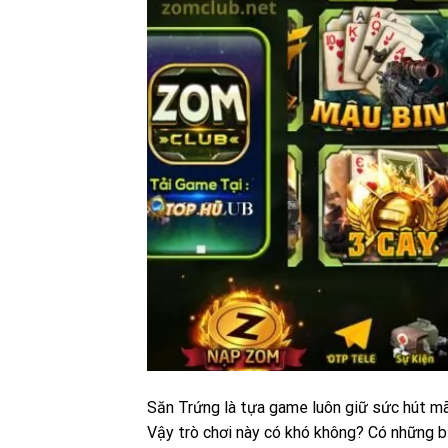
Săn Trứng là tựa game luôn giữ sức hút mã
Vậy trò chơi này có khó không? Có những bi