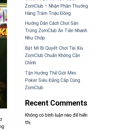
ZomClub – Nhận Phần Thưởng
Hàng Trăm Triệu Đồng
Hướng Dẫn Cách Chơi Săn
Trứng ZomClub Ăn Tiền Nhanh
Như Chớp
Bật Mí Bí Quyết Chơi Tài Xỉu
ZomClub Chuẩn Không Cần
Chỉnh
Tận Hưởng Thế Giới Mini
Poker Siêu Đẳng Cấp Cùng
ZomClub
Recent Comments
Không có bình luận nào để hiển
ơ
thị.
ng