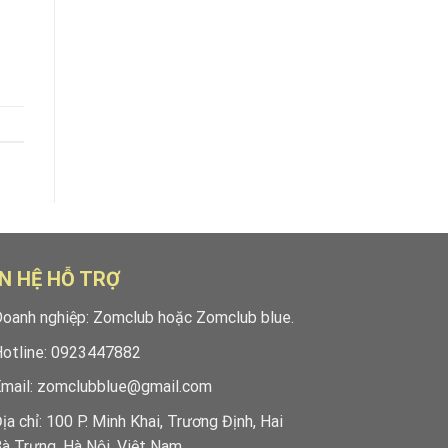
ÊN HỆ HỖ TRỢ
oanh nghiệp: Zomclub hoặc Zomclub blue.
otline:
0923447882
mail:
zomclubblue@gmail.com
ịa chỉ:
100 P. Minh Khai, Trương Định, Hai
à Trưng, Hà Nội, Việt Nam