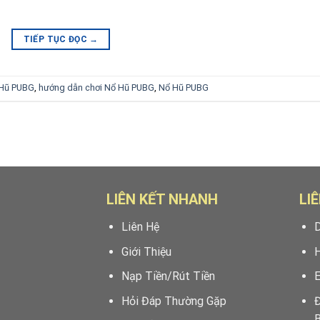
TIẾP TỤC ĐỌC
→
 Hũ PUBG
,
hướng dẫn chơi Nổ Hũ PUBG
,
Nổ Hũ PUBG
LIÊN KẾT NHANH
LI
Liên Hệ
D
Giới Thiệu
H
Nạp Tiền/Rút Tiền
E
Hỏi Đáp Thường Gặp
Đ
B