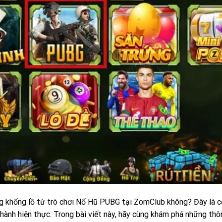
 khổng lồ từ trò chơi Nổ Hũ PUBG tại ZomClub không? Đây là c
hành hiện thực. Trong bài viết này, hãy cùng khám phá những thô