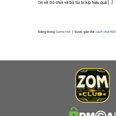
tin về trò chơi và bỏ túi bí kíp hiệu quả […]
Đăng trong
Game Hot
|
Được gắn thẻ
cách chơi Nổ