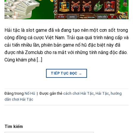
Hải tặc là slot game đã và đang tạo nên một cơn sốt trong
cộng đồng cá cược Việt Nam. Trải qua quá trình nâng cấp và
cải tiến nhiều lần, phiên bản game nổ hũ đặc biệt này đã
được nhà Zomclub cho ra mắt với những tính năng độc đáo.
Cùng khám phá […]
TIẾP TỤC ĐỌC
→
Đăng trong
Nổ Hũ
|
Được gắn thẻ
cách chơi Hải Tặc
,
Hải Tặc
,
hướng
dẫn chơi Hải Tặc
Tìm kiếm