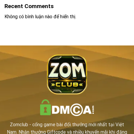
Recent Comments
Không có bình luận nào để hiển thị.
Zomclub
- cổng game bài đổi thưởng mới nhất tại Việt
Nam. Nhận thưởng Giftcode và nhiều khuyến mãi khi đăng