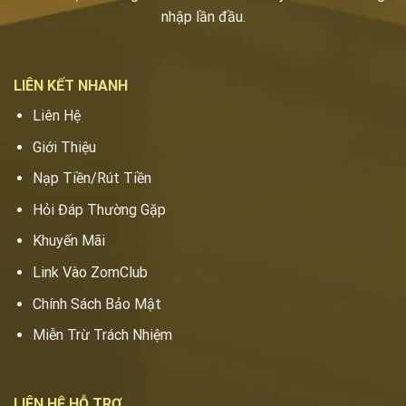
nhập lần đầu.
LIÊN KẾT NHANH
Liên Hệ
Giới Thiệu
Nạp Tiền/Rút Tiền
Hỏi Đáp Thường Gặp
Khuyến Mãi
Link Vào ZomClub
Chính Sách Bảo Mật
Miễn Trừ Trách Nhiệm
LIÊN HỆ HỖ TRỢ