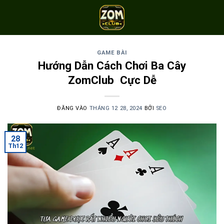
Bỏ
qua
nội
dung
GAME BÀI
Hướng Dẫn Cách Chơi Ba Cây
ZomClub Cực Dễ
ĐĂNG VÀO
THÁNG 12 28, 2024
BỞI
SEO
28
Th12