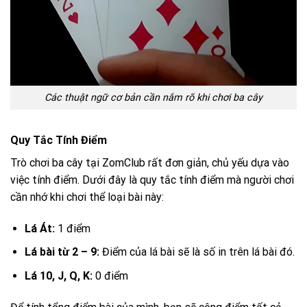
Các thuật ngữ cơ bản cần nắm rõ khi chơi ba cây
Quy Tắc Tính Điểm
Trò chơi ba cây tại ZomClub rất đơn giản, chủ yếu dựa vào
việc tính điểm. Dưới đây là quy tắc tính điểm mà người chơi
cần nhớ khi chơi thể loại bài này:
Lá Át:
1 điểm
Lá bài từ 2 – 9:
Điểm của lá bài sẽ là số in trên lá bài đó.
Lá 10, J, Q, K:
0 điểm