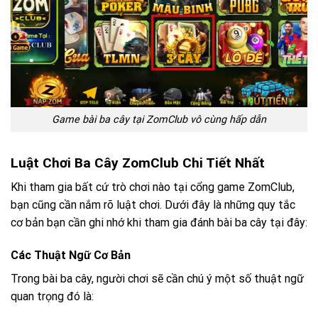
Game bài ba cây tại ZomClub vô cùng hấp dẫn
Luật Chơi Ba Cây ZomClub Chi Tiết Nhất
Khi tham gia bất cứ trò chơi nào tại cổng game ZomClub,
bạn cũng cần nắm rõ luật chơi. Dưới đây là những quy tắc
cơ bản bạn cần ghi nhớ khi tham gia đánh bài ba cây tại đây:
Các Thuật Ngữ Cơ Bản
Trong bài ba cây, người chơi sẽ cần chú ý một số thuật ngữ
quan trọng đó là: