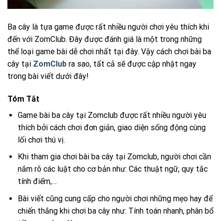
Ba cây là tựa game được rất nhiều người chơi yêu thích khi
đến với ZomClub. Đây được đánh giá là một trong những
thể loại game bài dễ chơi nhất tại đây. Vậy cách chơi bài ba
cây tại
ZomClub
ra sao, tất cả sẽ được cập nhật ngay
trong bài viết dưới đây!
Tóm Tắt
Game bài ba cây tại Zomclub được rất nhiều người yêu
thích bởi cách chơi đơn giản, giao diện sống động cùng
lối chơi thú vị.
Khi tham gia chơi bài ba cây tại Zomclub, người chơi cần
nắm rõ các luật cho cơ bản như: Các thuật ngữ, quy tắc
tính điểm,…
Bài viết cũng cung cấp cho người chơi những mẹo hay để
chiến thắng khi chơi ba cây như: Tính toán nhanh, phân bổ