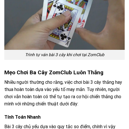
Trình tự ván bài 3 cây khi chơi tại ZomClub
Mẹo Chơi Ba Cây ZomClub Luôn Thắng
Nhiều người thường cho rằng, việc chơi bài 3 cây thắng hay
thua hoàn toàn dựa vào yếu tố may mắn. Tuy nhiên, người
chơi vẫn hoàn toàn có thể tự tạo ra cơ hội chiến thắng cho
mình với những chiến thuật dưới đây:
Tính Toán Nhanh
Bài 3 cây chủ yếu dựa vào quy tắc so điểm, chính vì vậy