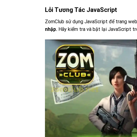
Lỗi Tương Tác JavaScript
ZomClub sử dụng JavaScript để trang web 
nhập.
Hãy kiểm tra và bật lại JavaScript tr