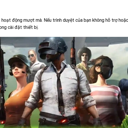
hoạt động mượt mà. Nếu trình duyệt của bạn không hỗ trợ hoặc
ong cài đặt thiết bị.