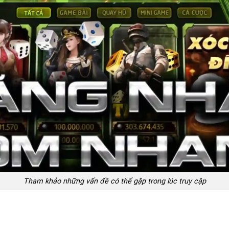
Tham khảo những vấn đề có thể gặp trong lúc truy cập