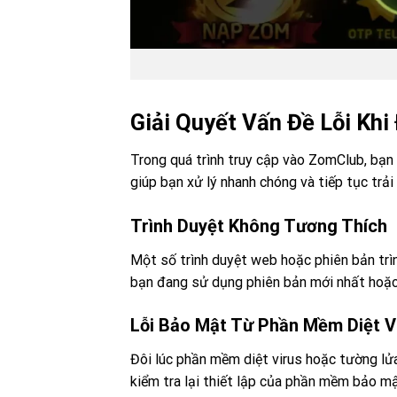
Giải Quyết Vấn Đề Lỗi Kh
Trong quá trình truy cập vào ZomClub, bạn 
giúp bạn xử lý nhanh chóng và tiếp tục trải
Trình Duyệt Không Tương Thích
Một số trình duyệt web hoặc phiên bản trì
bạn đang sử dụng phiên bản mới nhất hoặc 
Lỗi Bảo Mật Từ Phần Mềm Diệt V
Đôi lúc phần mềm diệt virus hoặc tường lử
kiểm tra lại thiết lập của phần mềm bảo m