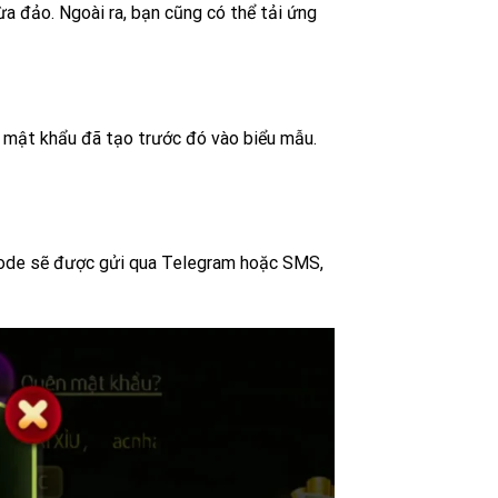
a đảo. Ngoài ra, bạn cũng có thể tải ứng
 mật khẩu đã tạo trước đó vào biểu mẫu.
 code sẽ được gửi qua Telegram hoặc SMS,