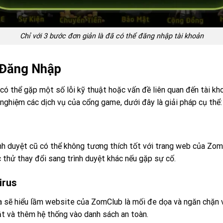
Chỉ với 3 bước đơn giản là đã có thể đăng nhập tài khoản
i Đăng Nhập
có thể gặp một số lỗi kỹ thuật hoặc vấn đề liên quan đến tài kho
 nghiệm các dịch vụ của cổng game, dưới đây là giải pháp cụ thể:
nh duyệt cũ có thể không tương thích tốt với trang web của Zom
thử thay đổi sang trình duyệt khác nếu gặp sự cố.
irus
a sẽ hiểu lầm website của ZomClub là mối đe dọa và ngăn chặn 
ật và thêm hệ thống vào danh sách an toàn.