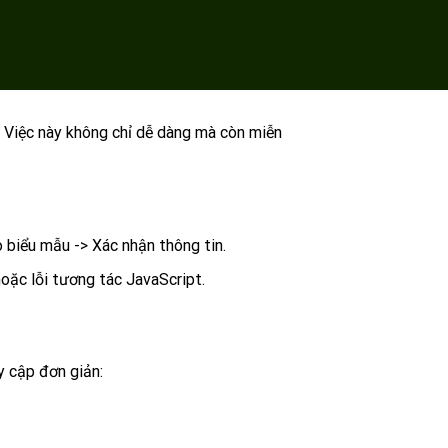
. Việc này không chỉ dễ dàng mà còn miễn
 biểu mẫu -> Xác nhận thông tin.
hoặc lỗi tương tác JavaScript.
uy cập đơn giản: