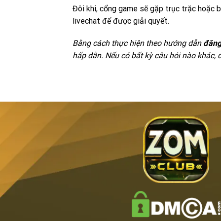
Đôi khi, cổng game sẽ gặp trục trặc hoặc bả
livechat để được giải quyết.
Bằng cách thực hiện theo hướng dẫn
đăng
hấp dẫn. Nếu có bất kỳ câu hỏi nào khác, 