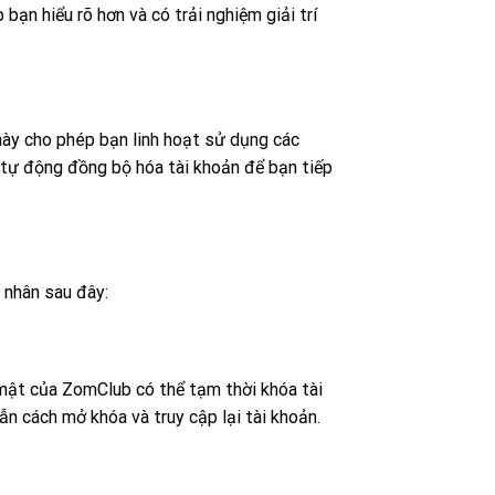
 bạn hiểu rõ hơn và có trải nghiệm giải trí
u này cho phép bạn linh hoạt sử dụng các
ẽ tự động đồng bộ hóa tài khoản để bạn tiếp
 nhân sau đây:
 mật của ZomClub có thể tạm thời khóa tài
ẫn cách mở khóa và truy cập lại tài khoản.