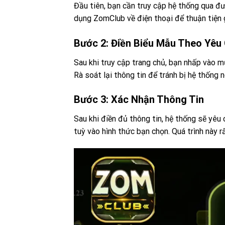
Đầu tiên, bạn cần truy cập hệ thống qua đư
dụng ZomClub về điện thoại để thuận tiện g
Bước 2: Điền Biểu Mẫu Theo Yêu
Sau khi truy cập trang chủ, bạn nhấp vào m
Rà soát lại thông tin để tránh bị hệ thống 
Bước 3: Xác Nhận Thông Tin
Sau khi điền đủ thông tin, hệ thống sẽ y
tuỳ vào hình thức bạn chọn. Quá trình này 