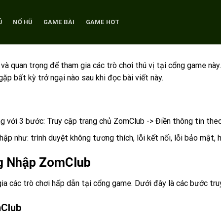
Ủ
NỔ HŨ
GAME BÀI
GAME HOT
và quan trọng để tham gia các trò chơi thú vị tại cổng game này
ặp bất kỳ trở ngại nào sau khi đọc bài viết này.
với 3 bước: Truy cập trang chủ ZomClub -> Điền thông tin theo
ập như: trình duyệt không tương thích, lỗi kết nối, lỗi bảo mật, 
g Nhập ZomClub
gia các trò chơi hấp dẫn tại cổng game. Dưới đây là các bước tr
mClub